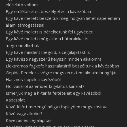
előrelátó voltam
Egy emlékezetes beszélgetés a kávézóban
Egy kávé mellett beszéltük meg, hogyan lehet napelemem
állami támogatással
Egy kávé mellett is bérelhetünk fel ügyvédet
Egy kávé mellett még akár a bútorainkat is
megrendelhetjük
Egy kávé mindent megold, a cégalapítást is
Egy kávézó nagyszerű helyszín minden alkalomra
Elektromos fogkefe használatáról beszéltünk a kávézóban
Gepida Pedelec - végre megszereztem álmaim bringáját
Hasznos tippek a kávézóból
Hol vásárol az ember fagylaltos kanalat?
Ismerjük meg a h-tarifa feltételeit egy kávézóból
Kapcsolat
Kávé fölött merengő hölgy displayben megvalósítva
Kávé vagy alkohol?
Kávézás és cégalapítás