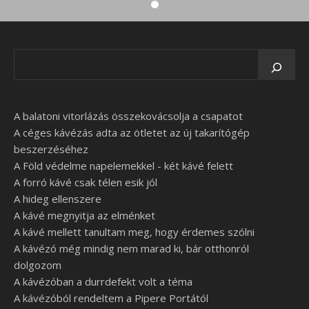
A balatoni vitorlázás összekovácsolja a csapatot
A céges kávézás adta az ötletet az új takarítógép
beszerzéséhez
A Föld védelme napelemekkel - két kávé felett
A forró kávé csak télen esik jól
A hideg ellenszere
A kávé megnyitja az elménket
A kávé mellett tanultam meg, hogy érdemes szólni
A kávézó még mindig nem marad ki, bár otthonról
dolgozom
A kávézóban a durrdefekt volt a téma
A kávézóból rendeltem a Pipere Portától