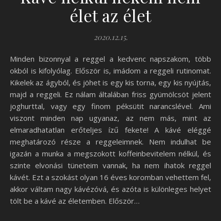
élet az élet
2020.12.15.
Minden bizonnyal a reggel a kedvenc napszakom, több
okból is kifolyólag. Először is, imádom a reggeli rutinomat.
Kikelek az ágyból, és jöhet is egy kis torna, egy kis nyújtás,
majd a reggeli. Ez nálam általában friss gyümölcsöt jelent
joghurttal, vagy egy finom péksütit narancslével. Ami
viszont minden nap ugyanaz, az nem más, mint az
elmaradhatatlan erőteljes ízű fekete! A kávé eléggé
meghatározó része a reggeleimnek. Nem indulhat be
igazán a munka a megszokott koffeinbevitelem nélkül, és
szinte elvonási tüneteim vannak, ha nem ihatok reggel
kávét. Ezt a szokást olyan 16 éves koromban vehettem fel,
akkor váltam nagy kávézóvá, és azóta is különleges helyet
tölt be a kávé az életemben. Először…