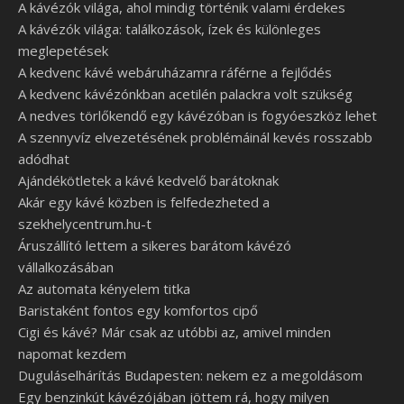
A kávézók világa, ahol mindig történik valami érdekes
A kávézók világa: találkozások, ízek és különleges
meglepetések
A kedvenc kávé webáruházamra ráférne a fejlődés
A kedvenc kávézónkban acetilén palackra volt szükség
A nedves törlőkendő egy kávézóban is fogyóeszköz lehet
A szennyvíz elvezetésének problémáinál kevés rosszabb
adódhat
Ajándékötletek a kávé kedvelő barátoknak
Akár egy kávé közben is felfedezheted a
szekhelycentrum.hu-t
Áruszállító lettem a sikeres barátom kávézó
vállalkozásában
Az automata kényelem titka
Baristaként fontos egy komfortos cipő
Cigi és kávé? Már csak az utóbbi az, amivel minden
napomat kezdem
Duguláselhárítás Budapesten: nekem ez a megoldásom
Egy benzinkút kávézójában jöttem rá, hogy milyen