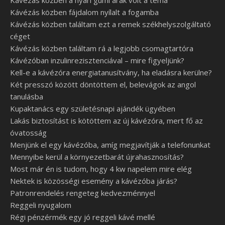
Kávézás közben a nyári gumi árak volt a téma
Kávézás közben fájdalom nyílalt a fogamba
Kávézás közben találtam ezt a remek székhelyszolgáltató
céget
Kávézás közben találtam rá a legjobb csomagtartóra
Kávézóban inzulinrezisztenciával – mire figyeljünk?
Kell-e a kávézóra energiatanusítvány, ha eladásra kerülne?
Két presszó között döntöttem el, belevágok az angol
tanulásba
Kupaktanács egy születésnapi ajándék ügyében
Lakás biztosítást is kötöttem az új kávézóra, mert fő az
óvatosság
Menjünk el egy kávézóba, amíg megjavítják a telefonunkat
Mennyibe kerül a környezetbarát újrahasznosítás?
Most már én is tudom, hogy 4 kw napelem mire elég
Nektek is közösségi esemény a kávézóba járás?
Patronrendelés rengeteg kedvezménnyel
Reggeli nyugalom
Régi pénzérmék egy jó reggeli kávé mellé