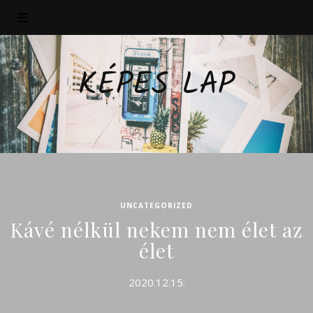
KÉPES LAP
UNCATEGORIZED
Kávé nélkül nekem nem élet az
élet
2020.12.15.