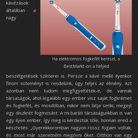
kávézások
általában a
nagy
Ha elektromos fogkefét keresel, a
BestMarkt-on a helyed
beszélgetések színterei is. Persze a kávé mellé ilyenkor
finom süteményt is rendelünk, úgy teljes az élmény. Azt
azonban nem tudom megfigyeltétek-e, de vannak
társaságok, ahol legalább egy ember visz saját fogkrémet
és fogkefét, és mosdóban, mikor nem látja senki, megejt
egy diszkrét fogmosást. A mi baráti társaságunkban is van
egy ilyen ember, így meg is kérdeztük tőle, honnan ered a
késztetés. „Gyerekkoromban nagyon rossz fogaim voltak,
és most már szeretném megóvni őket. Otthon van egy