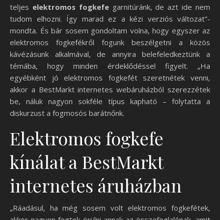
teljes
elektromos fogkefe
garnitúránk, de azt ide nem
tudom elhozni. Így marad ez a kézi verziós változat”-
mondta. És bár sosem gondoltam volna, hogy egyszer az
elektromos fogkefékről fogunk beszélgetni a közös
kávézásunk alkalmával, de annyira belefeledkeztünk a
témába, hogy minden érdeklődéssel figyelt. „Ha
egyébként jó elektromos fogkefét szeretnétek venni,
akkor a BestMarkt internetes webáruházból szerezzétek
be, náluk nagyon sokféle típus kapható – folytatta a
diskurzust a fogmosós barátnőnk.
Elektromos fogkefe
kínálat a BestMarkt
internetes áruházban
„Ráadásul, ha még sosem volt elektromos fogkefétek,
akkor nagyon fogtok örülni annak az összefoglalónak, amit