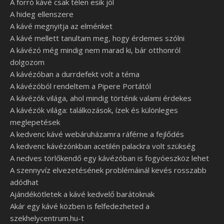
A forró kávé csak télen esik jól
A hideg ellenszere
A kávé megnyitja az elménket
A kávé mellett tanultam meg, hogy érdemes szólni
A kávézó még mindig nem marad ki, bár otthonról
dolgozom
A kávézóban a durrdefekt volt a téma
A kávézóból rendeltem a Pipere Portától
A kávézók világa, ahol mindig történik valami érdekes
A kávézók világa: találkozások, ízek és különleges
meglepetések
A kedvenc kávé webáruházamra ráférne a fejlődés
A kedvenc kávézónkban acetilén palackra volt szükség
A nedves törlőkendő egy kávézóban is fogyóeszköz lehet
A szennyvíz elvezetésének problémáinál kevés rosszabb
adódhat
Ajándékötletek a kávé kedvelő barátoknak
Akár egy kávé közben is felfedezheted a
szekhelycentrum.hu-t