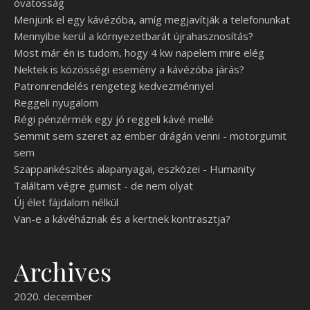
óvatosság
Menjünk el egy kávézóba, amíg megjavítják a telefonunkat
Mennyibe kerül a környezetbarát újrahasznosítás?
Most már én is tudom, hogy 4 kw napelem mire elég
Nektek is közösségi esemény a kávézóba járás?
Patronrendelés rengeteg kedvezménnyel
Reggeli nyugalom
Régi pénzérmék egy jó reggeli kávé mellé
Semmit sem szeret az ember drágán venni - motorgumit
sem
Szappankészítés alapanyagai, eszközei - Humanity
Találtam végre gumist - de nem olyat
Új élet fájdalom nélkül
Van-e a kávéháznak és a kertnek kontrasztja?
Archives
2020. december