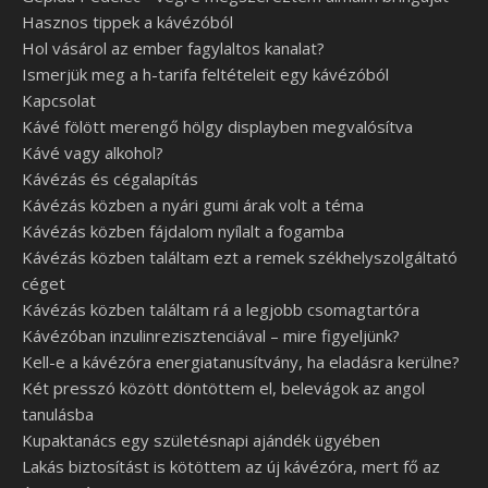
Hasznos tippek a kávézóból
Hol vásárol az ember fagylaltos kanalat?
Ismerjük meg a h-tarifa feltételeit egy kávézóból
Kapcsolat
Kávé fölött merengő hölgy displayben megvalósítva
Kávé vagy alkohol?
Kávézás és cégalapítás
Kávézás közben a nyári gumi árak volt a téma
Kávézás közben fájdalom nyílalt a fogamba
Kávézás közben találtam ezt a remek székhelyszolgáltató
céget
Kávézás közben találtam rá a legjobb csomagtartóra
Kávézóban inzulinrezisztenciával – mire figyeljünk?
Kell-e a kávézóra energiatanusítvány, ha eladásra kerülne?
Két presszó között döntöttem el, belevágok az angol
tanulásba
Kupaktanács egy születésnapi ajándék ügyében
Lakás biztosítást is kötöttem az új kávézóra, mert fő az