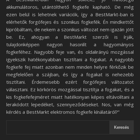
akkumulátoros, utántölthető fogkefe kapható. De még
ezen belül is lehetnek variációk, így a BestMarkt-ban is
elérhetők forgófejes és szonikus fogkefék. Én mindkettőt
kipróbáltam, de nekem a szonikus változat nem igazán jött
be. Ez, ahogyan a BestMarkt szerzői is írják,
tulajdonképpen nagyon hasonlít a hagyományos
fogkeféhez. Nagyobb feje van, és oldalirányú mozgással
igyekszik hatékonyabban tisztítani a fogakat. A nagyobb
fogkefe fej miatt azonban nem minden helyre férkőzik be
megfelelően a szájban, és így a fogakat is nehezebb
tisztítani. Érdemesebb ezért forgófejes változatot
választani. Ez körkörös mozgással tisztítja a fogakat, és a
kis fogkefefejméret miatt hatékonyan képes eltávolítani a
lerakódott lepedéket, szennyeződéseket. Nos, van még
kérdés a BestMarkt elektromos fogkefe kínálatáról?”
Keresés