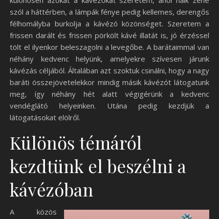
különösen azokat a kávézókat szeretem, ahol halk zene
szól a háttérben, a lámpák fénye pedig kellemes, derengős
félhomályba burkolja a kávézó közönséget. Szeretem a
frissen darált és frissen pörkölt kávé illatát is, jó érzéssel
tölt el ilyenkor beleszagolni a levegőbe. A barátaimmal van
néhány kedvenc helyünk, amelyekre szívesen járunk
kávézás céljából. Általában azt szoktuk csinálni, hogy a nagy
baráti összejövetelekkor mindig másik kávézót látogatunk
meg, így néhány hét alatt végigérünk a kedvenc
vendéglátó helyeinken. Utána pedig kezdjük a
látogatásokat elölről.
Különös témáról
kezdtünk el beszélni a
kávézóban
A közös