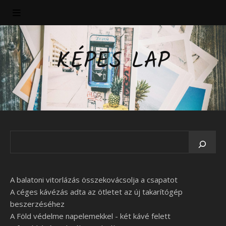
KÉPES LAP
A balatoni vitorlázás összekovácsolja a csapatot
A céges kávézás adta az ötletet az új takarítógép
beszerzéséhez
A Föld védelme napelemekkel - két kávé felett