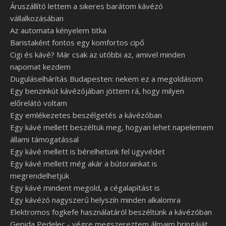
Áruszállító lettem a sikeres barátom kávézó
vállalkozásában
Az automata kényelem titka
Baristaként fontos egy komfortos cipő
Cigi és kávé? Már csak az utóbbi az, amivel minden
napomat kezdem
Duguláselhárítás Budapesten: nekem ez a megoldásom
Egy benzinkút kávézójában jöttem rá, hogy milyen
előrelátó voltam
Egy emlékezetes beszélgetés a kávézóban
Egy kávé mellett beszéltük meg, hogyan lehet napelemem
állami támogatással
Egy kávé mellett is bérelhetünk fel ügyvédet
Egy kávé mellett még akár a bútorainkat is
megrendelhetjük
Egy kávé mindent megold, a cégalapítást is
Egy kávézó nagyszerű helyszín minden alkalomra
Elektromos fogkefe használatáról beszéltünk a kávézóban
Gepida Pedelec - végre megszereztem álmaim bringáját