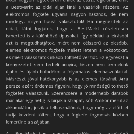
a BestMarkt az oldal alján kínál a vásárlók részére. Az
elektromos fogkefe ugyanis nagyon hasznos, de nem
mindegy, milyen típust választotok! Ha megnézitek az
oldalt, látni fogjátok, hogy a BestMarkt részletesen
ismerteti is a különböző típusokat. Így például a leírásból
azt is megtudhatjátok, miért nem célszerű az olcsóbb,
elemes elektromos fogkefe mellett letenni a voksotokat,
és miért válasszatok inkább tölthető verziót. Ez egyrészt a
környezetet sem terheli annyira, hiszen nem termelünk
újabb és újabb hulladékot a folyamatos elemhasználattal.
Másrészt jóval hatékonyabb is az elemes társánál. Arra
persze azért érdemes figyelni, hogy jó minőségű tölthető
fogkefét válasszunk. Szerencsére a modernebb darabok
már akár egy hétig is bírják a strapát, sőt! Amikor merül az
akkumulátor, jelzik a felhasználónak, hogy még az előtt el
tudja kezdeni tölteni, hogy a fogkefe fogmosás közben
lemerülne a szájában.
A BestMarkt-ban nagyon sokféle, jó minőségű