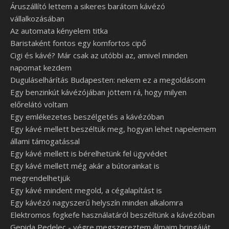
Áruszállító lettem a sikeres barátom kávézó
vállalkozásában
Az automata kényelem titka
Baristaként fontos egy komfortos cipő
Cigi és kávé? Már csak az utóbbi az, amivel minden
napomat kezdem
Duguláselhárítás Budapesten: nekem ez a megoldásom
Egy benzinkút kávézójában jöttem rá, hogy milyen
előrelátó voltam
Egy emlékezetes beszélgetés a kávézóban
Egy kávé mellett beszéltük meg, hogyan lehet napelemem
állami támogatással
Egy kávé mellett is bérelhetünk fel ügyvédet
Egy kávé mellett még akár a bútorainkat is
megrendelhetjük
Egy kávé mindent megold, a cégalapítást is
Egy kávézó nagyszerű helyszín minden alkalomra
Elektromos fogkefe használatáról beszéltünk a kávézóban
Gepida Pedelec - végre megszereztem álmaim bringáját