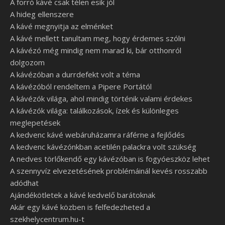
A forró kávé csak télen esik jól
A hideg ellenszere
A kávé megnyitja az elménket
A kávé mellett tanultam meg, hogy érdemes szólni
A kávézó még mindig nem marad ki, bár otthonról
dolgozom
A kávézóban a durrdefekt volt a téma
A kávézóból rendeltem a Pipere Portától
A kávézók világa, ahol mindig történik valami érdekes
A kávézók világa: találkozások, ízek és különleges
meglepetések
A kedvenc kávé webáruházamra ráférne a fejlődés
A kedvenc kávézónkban acetilén palackra volt szükség
A nedves törlőkendő egy kávézóban is fogyóeszköz lehet
A szennyvíz elvezetésének problémáinál kevés rosszabb
adódhat
Ajándékötletek a kávé kedvelő barátoknak
Akár egy kávé közben is felfedezheted a
szekhelycentrum.hu-t