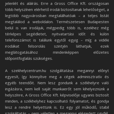
jelenlét és aláírás. Erre a Gross Office Kft. országosan
több helyszínen elérhető irodái biztosítanak lehetőséget, a
legtöbb nagyvárosban megtalálhatóak – a teljes listát
megtalálod a weboldalon. Természetesen Budapesten
belül is van irodájuk, mégpedig több is, ezekhez még
térképes segédletet, nyitvatartási időt és külön
telefonszámot is találunk egytől egyig – míg a vidéki
irodákat felsorolás szintjén láthatjuk, ezek
meglátogatásához mindenképpen előzetes
időpontfoglalás szükséges.
A szekhelycentrum.hu szolgáltatása megannyi előnyt
egyesít, így könnyítve meg a cégek adminisztratív és
egyéb teendőit. Nem lesz gondunk a székhelyre való
ingázásra, nem kell saját munkaerőt sem kihelyeznünk a
helyszínre, A Gross Office Kft. képviselője ugyanis biztosít
minden, a székhelyhez kapcsolható folyamatot, és gondja
lesz a rendre helyettünk is. Ez egy jól működő, stabil
szolgáltatás – nem véletlen a megannyi elégedett ügyfél,