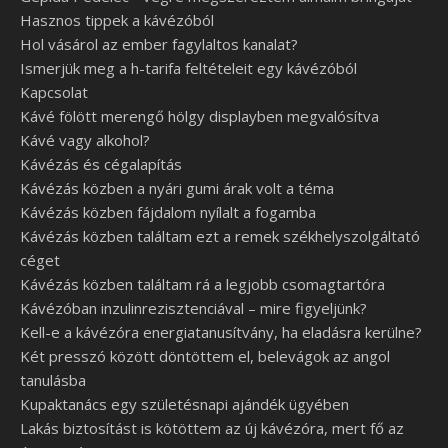
Hasznos tippek a kávézóból
Hol vásárol az ember fagylaltos kanalat?
Ismerjük meg a h-tarifa feltételeit egy kávézóból
Kapcsolat
Kávé fölött merengő hölgy displayben megvalósítva
Kávé vagy alkohol?
Kávézás és cégalapítás
Kávézás közben a nyári gumi árak volt a téma
Kávézás közben fájdalom nyílalt a fogamba
Kávézás közben találtam ezt a remek székhelyszolgáltató
céget
Kávézás közben találtam rá a legjobb csomagtartóra
Kávézóban inzulinrezisztenciával – mire figyeljünk?
Kell-e a kávézóra energiatanusítvány, ha eladásra kerülne?
Két presszó között döntöttem el, belevágok az angol
tanulásba
Kupaktanács egy születésnapi ajándék ügyében
Lakás biztosítást is kötöttem az új kávézóra, mert fő az