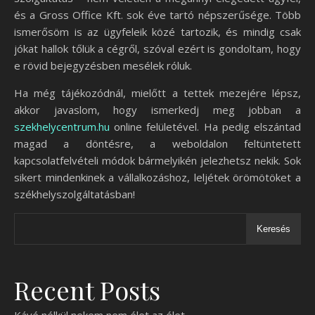
és a Gross Office Kft. sok éve tartó népszerűsége. Több
ismerősöm is az ügyfeleik közé tartozik, és mindig csak
jókat hallok tőlük a cégről, szóval ezért is gondoltam, hogy
e rövid bejegyzésben mesélek róluk.
Ha még tájékozódnál, mielőtt a tettek mezejére lépsz,
akkor javaslom, hogy ismerkedj meg jobban a
szekhelycentrum.hu
online felületével. Ha pedig elszántad
magad a döntésre, a weboldalon feltüntetett
kapcsolatfelvételi módok bármelyikén jelezhetsz nekik. Sok
sikert mindenkinek a vállalkozáshoz, leljétek örömötöket a
székhelyszolgáltatásban!
Keresés
Recent Posts