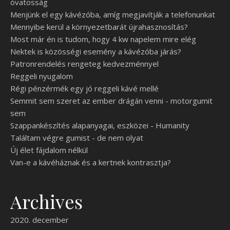
óvatosság
Menjünk el egy kávézóba, amíg megjavítják a telefonunkat
Mennyibe kerül a környezetbarát újrahasznosítás?
Most már én is tudom, hogy 4 kw napelem mire elég
Nektek is közösségi esemény a kávézóba járás?
Patronrendelés rengeteg kedvezménnyel
Reggeli nyugalom
Régi pénzérmék egy jó reggeli kávé mellé
Semmit sem szeret az ember drágán venni - motorgumit
sem
Szappankészítés alapanyagai, eszközei - Humanity
Találtam végre gumist - de nem olyat
Új élet fájdalom nélkül
Van-e a kávéháznak és a kertnek kontrasztja?
Archives
2020. december