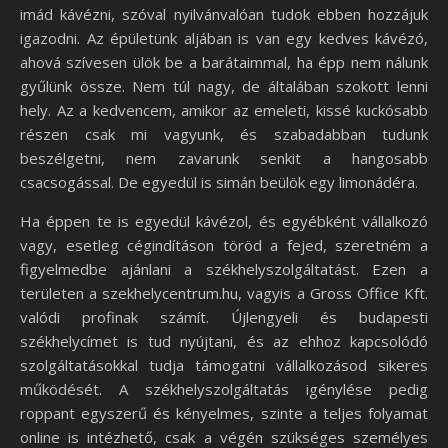
imád kávézni, szóval nyilvánvalóan tudok ebben hozzájuk
igazodni. Az épületünk aljában is van egy kedves kávézó,
ahová szívesen ülök be a barátaimmal, ha épp nem nálunk
gyűlünk össze. Nem túl nagy, de általában szokott lenni
hely. Az a kedvencem, amikor az emeleti, kissé kuckósabb
részen csak mi vagyunk, és szabadabban tudunk
beszélgetni, nem zavarunk senkit a hangosabb
csacsogással. De egyedül is simán beülök egy limonádéra.
Ha éppen te is egyedül kávézol, és egyébként vállalkozó
vagy, esetleg cégindításon töröd a fejed, szeretném a
figyelmedbe ajánlani a székhelyszolgáltatást. Ezen a
területen a szekhelycentrum.hu, vagyis a Gross Office Kft.
valódi profinak számít. Újlengyeli és budapesti
székhelycímet is tud nyújtani, és az ehhoz kapcsolódó
szolgáltatásokkal tudja támogatni vállalkozásod sikeres
működését. A székhelyszolgáltatás igénylése pedig
roppant egyszerű és kényelmes, szinte a teljes folyamat
online is intézhető, csak a végén szükséges személyes