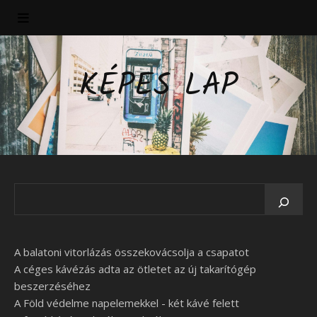
KÉPES LAP
A balatoni vitorlázás összekovácsolja a csapatot
A céges kávézás adta az ötletet az új takarítógép
beszerzéséhez
A Föld védelme napelemekkel - két kávé felett