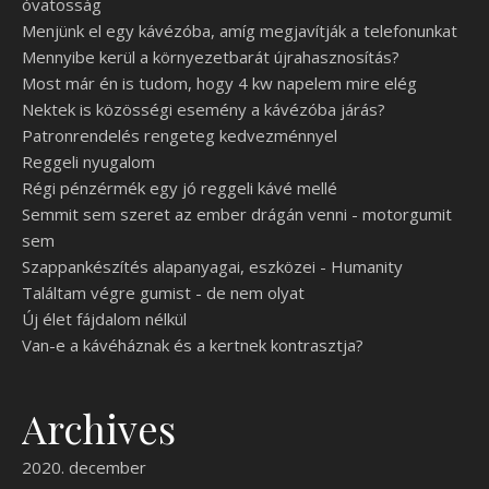
óvatosság
Menjünk el egy kávézóba, amíg megjavítják a telefonunkat
Mennyibe kerül a környezetbarát újrahasznosítás?
Most már én is tudom, hogy 4 kw napelem mire elég
Nektek is közösségi esemény a kávézóba járás?
Patronrendelés rengeteg kedvezménnyel
Reggeli nyugalom
Régi pénzérmék egy jó reggeli kávé mellé
Semmit sem szeret az ember drágán venni - motorgumit
sem
Szappankészítés alapanyagai, eszközei - Humanity
Találtam végre gumist - de nem olyat
Új élet fájdalom nélkül
Van-e a kávéháznak és a kertnek kontrasztja?
Archives
2020. december