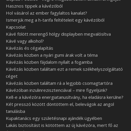
Hasznos tippek a kávézóból
Hol vásárol az ember fagylaltos kanalat?
Ismerjük meg a h-tarifa feltételeit egy kávézóból
Kapcsolat
Kávé fölött merengő hölgy displayben megvalósítva
Kávé vagy alkohol?
Kávézás és cégalapítás
Kávézás közben a nyári gumi árak volt a téma
Kávézás közben fájdalom nyílalt a fogamba
Kávézás közben találtam ezt a remek székhelyszolgáltató
céget
Kávézás közben találtam rá a legjobb csomagtartóra
Kávézóban inzulinrezisztenciával – mire figyeljünk?
Kell-e a kávézóra energiatanusítvány, ha eladásra kerülne?
Két presszó között döntöttem el, belevágok az angol
tanulásba
Kupaktanács egy születésnapi ajándék ügyében
Lakás biztosítást is kötöttem az új kávézóra, mert fő az