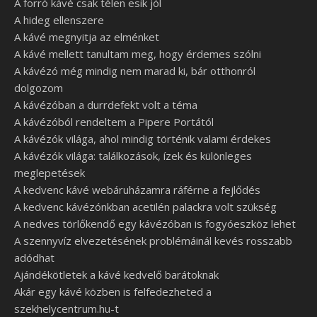
A forró kávé csak télen esik jól
A hideg ellenszere
A kávé megnyitja az elménket
A kávé mellett tanultam meg, hogy érdemes szólni
A kávézó még mindig nem marad ki, bár otthonról
dolgozom
A kávézóban a durrdefekt volt a téma
A kávézóból rendeltem a Pipere Portától
A kávézók világa, ahol mindig történik valami érdekes
A kávézók világa: találkozások, ízek és különleges
meglepetések
A kedvenc kávé webáruházamra ráférne a fejlődés
A kedvenc kávézónkban acetilén palackra volt szükség
A nedves törlőkendő egy kávézóban is fogyóeszköz lehet
A szennyvíz elvezetésének problémáinál kevés rosszabb
adódhat
Ajándékötletek a kávé kedvelő barátoknak
Akár egy kávé közben is felfedezheted a
szekhelycentrum.hu-t