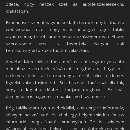
ötlete, hogy nézzek szét az autofelszerelesek.hu
kínálatában.
Elmondásuk szerint nagyon sokfajta termék megtalálható a
webshopban, ezért nagy valószínűséggel fogok találni
olyan csomagtartót, amire nekem szükségem van. Ebben
szerencsére nem is tévedtek. Nagyon sok
tetőcsomagtartó közül tudtam választani.
A weboldalon külön ki tudtam választani, hogy milyen autó
márkához szeretnék vásárolni, megtudtam, hogy mit
érdemes tudni a tetőcsomagtartókról, mire érdemes
figyelni választáskor stb. Sok hasznos tanáccsal elláttak,
hogy a legjobb döntést tudjam meghozni. Ez már
önmagában is nagyon szimpatikus volt számomra.
Rég találkoztam ilyen weboldallal, ami ennyire informatív,
könnyen használható, és ahol egy helyen minden fontos
információ megtalálható. Amennyiben Te is szívesen
vásárolnál egy ilyen helyről, akkor az Autófelszerelések