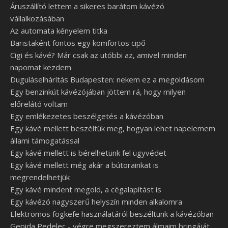
Áruszállító lettem a sikeres barátom kávézó
vállalkozásában
Az automata kényelem titka
Baristaként fontos egy komfortos cipő
Cigi és kávé? Már csak az utóbbi az, amivel minden
napomat kezdem
Duguláselhárítás Budapesten: nekem ez a megoldásom
Egy benzinkút kávézójában jöttem rá, hogy milyen
előrelátó voltam
Egy emlékezetes beszélgetés a kávézóban
Egy kávé mellett beszéltük meg, hogyan lehet napelemem
állami támogatással
Egy kávé mellett is bérelhetünk fel ügyvédet
Egy kávé mellett még akár a bútorainkat is
megrendelhetjük
Egy kávé mindent megold, a cégalapítást is
Egy kávézó nagyszerű helyszín minden alkalomra
Elektromos fogkefe használatáról beszéltünk a kávézóban
Gepida Pedelec - végre megszereztem álmaim bringáját