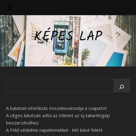
KÉPES LAP
A balatoni vitorlázás összekovácsolja a csapatot
A céges kávézás adta az ötletet az új takarítógép
beszerzéséhez
A Föld védelme napelemekkel - két kávé felett