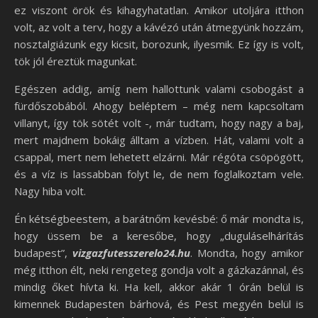
ez viszont örök és kihagyhatatlan. Amikor utoljára itthon
volt, az volt a terv, hogy a kávézó után átmegyünk hozzám,
nosztalgiázunk egy kicsit, borozunk, ilyesmik. Ez így is volt,
tök jól éreztük magunkat.
Egészen addig, amíg nem hallottunk valami csobogást a
fürdőszobából. Ahogy beléptem – még nem kapcsoltam
villanyt, így tök sötét volt -, már tudtam, hogy nagy a baj,
mert majdnem bokáig álltam a vízben. Hát, valami volt a
csappal, mert nem lehetett elzárni. Már régóta csöpögött,
és a víz is lassabban folyt le, de nem foglalkoztam vele.
Nagy hiba volt.
Én kétségbeestem, a barátnőm kevésbé: ő már mondta is,
hogy üssem be a keresőbe, hogy „duguláselhárítás
budapest”,
vizgazfutesszerelo24.hu
. Mondta, hogy amikor
még itthon élt, neki rengeteg gondja volt a gázkazánnal, és
mindig őket hívta ki. Ha kell, akkor akár 1 órán belül is
kimennek Budapesten bárhová, és Pest megyén belül is