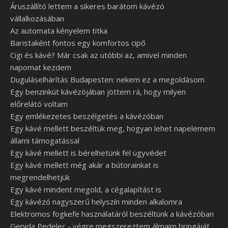
Áruszállító lettem a sikeres barátom kávézó
vállalkozásában
Az automata kényelem titka
Baristaként fontos egy komfortos cipő
Cigi és kávé? Már csak az utóbbi az, amivel minden
napomat kezdem
Duguláselhárítás Budapesten: nekem ez a megoldásom
Egy benzinkút kávézójában jöttem rá, hogy milyen
előrelátó voltam
Egy emlékezetes beszélgetés a kávézóban
Egy kávé mellett beszéltük meg, hogyan lehet napelemem
állami támogatással
Egy kávé mellett is bérelhetünk fel ügyvédet
Egy kávé mellett még akár a bútorainkat is
megrendelhetjük
Egy kávé mindent megold, a cégalapítást is
Egy kávézó nagyszerű helyszín minden alkalomra
Elektromos fogkefe használatáról beszéltünk a kávézóban
Gepida Pedelec - végre megszereztem álmaim bringáját