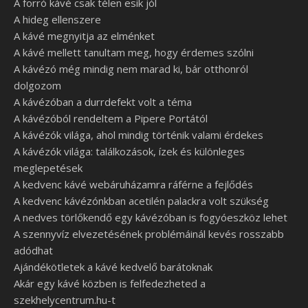
A forró kávé csak télen esik jól
A hideg ellenszere
A kávé megnyitja az elménket
A kávé mellett tanultam meg, hogy érdemes szólni
A kávézó még mindig nem marad ki, bár otthonról
dolgozom
A kávézóban a durrdefekt volt a téma
A kávézóból rendeltem a Pipere Portától
A kávézók világa, ahol mindig történik valami érdekes
A kávézók világa: találkozások, ízek és különleges
meglepetések
A kedvenc kávé webáruházamra ráférne a fejlődés
A kedvenc kávézónkban acetilén palackra volt szükség
A nedves törlőkendő egy kávézóban is fogyóeszköz lehet
A szennyvíz elvezetésének problémáinál kevés rosszabb
adódhat
Ajándékötletek a kávé kedvelő barátoknak
Akár egy kávé közben is felfedezheted a
szekhelycentrum.hu-t