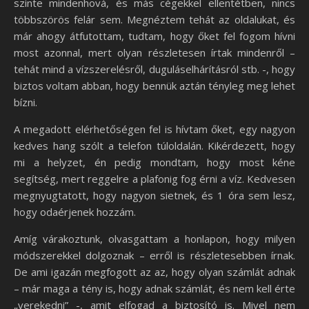
szinte mindenhová, és más cégekkel ellentétben, nincs
többszörös felár sem. Megnéztem tehát az oldalukat, és
már ahogy átfutottam, tudtam, hogy őket fel fogom hívni
most azonnal, mert olyan részletesen írtak mindenről –
tehát mind a vízszerelésről, duguláselhárításról stb. -, hogy
biztos voltam abban, hogy bennük aztán tényleg meg lehet
bízni.
A megadott elérhetőségen fel is hívtam őket, egy nagyon
kedves hang szólt a telefon túloldalán. Kikérdezett, hogy
mi a helyzet, én pedig mondtam, hogy most kéne
segítség, mert reggelre a plafonig fog érni a víz. Kedvesen
megnyugtatott, hogy nagyon sietnek, és 1 óra sem lesz,
hogy odaérjenek hozzám.
Amíg várakoztunk, olvasgattam a honlapon, hogy milyen
módszerekkel dolgoznak – erről is részletesebben írnak.
De ami igazán megfogott az az, hogy olyan számlát adnak
– már maga a tény is, hogy adnak számlát, és nem kell érte
„verekedni” -, amit elfogad a biztosító is. Mivel nem