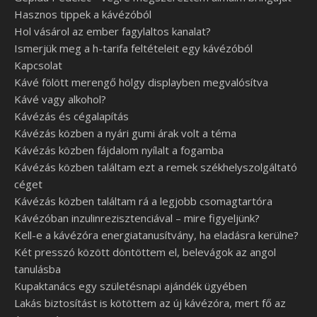
Hasznos tippek a kávézóból
Hol vásárol az ember fagylaltos kanalat?
Ismerjük meg a h-tarifa feltételeit egy kávézóból
Kapcsolat
Kávé fölött merengő hölgy displayben megvalósítva
Kávé vagy alkohol?
Kávézás és cégalapítás
Kávézás közben a nyári gumi árak volt a téma
Kávézás közben fájdalom nyílalt a fogamba
Kávézás közben találtam ezt a remek székhelyszolgáltató
céget
Kávézás közben találtam rá a legjobb csomagtartóra
Kávézóban inzulinrezisztenciával – mire figyeljünk?
Kell-e a kávézóra energiatanusítvány, ha eladásra kerülne?
Két presszó között döntöttem el, belevágok az angol
tanulásba
Kupaktanács egy születésnapi ajándék ügyében
Lakás biztosítást is kötöttem az új kávézóra, mert fő az