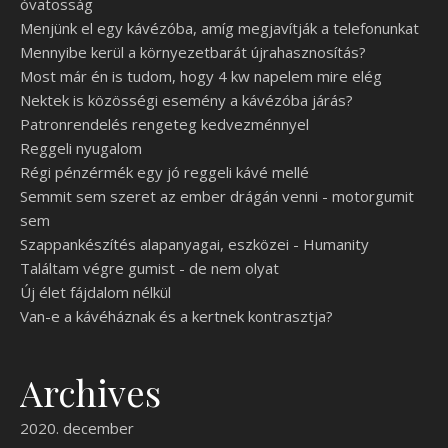
óvatosság
Menjünk el egy kávézóba, amíg megjavítják a telefonunkat
Mennyibe kerül a környezetbarát újrahasznosítás?
Most már én is tudom, hogy 4 kw napelem mire elég
Nektek is közösségi esemény a kávézóba járás?
Patronrendelés rengeteg kedvezménnyel
Reggeli nyugalom
Régi pénzérmék egy jó reggeli kávé mellé
Semmit sem szeret az ember drágán venni - motorgumit
sem
Szappankészítés alapanyagai, eszközei - Humanity
Találtam végre gumist - de nem olyat
Új élet fájdalom nélkül
Van-e a kávéháznak és a kertnek kontrasztja?
Archives
2020. december