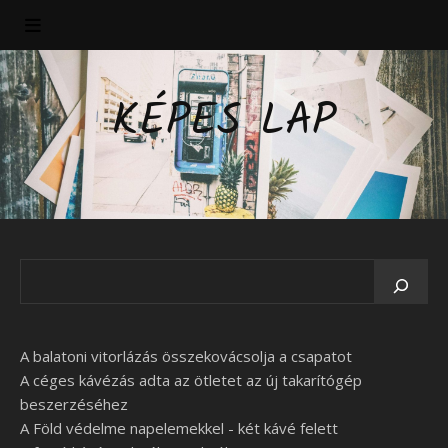
KÉPES LAP
A balatoni vitorlázás összekovácsolja a csapatot
A céges kávézás adta az ötletet az új takarítógép
beszerzéséhez
A Föld védelme napelemekkel - két kávé felett